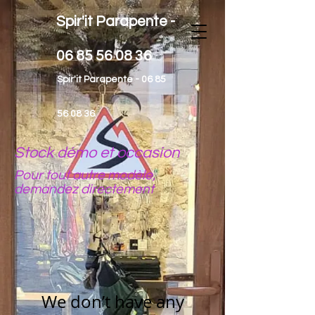
Spir'it Parapente -
06 85 56 08 36
Spir'it Parapente -
06 85
56 08 36
Stock démo et occasion
Pour tout autre modèle,
demandez directement
We don’t have any